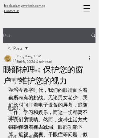
feedback.my@refresh.com.sg
Contact Us
Post
All Posts
Yong Kang TCM
All Posts
Jun 5, 2024
4 min read
眼部护理：保护您的窗
针灸 Acupuncture
户，维护您的视力
有氧拔罐
OxyCup
在当今数字时代，我们的眼睛面临着
前所未有的挑战。无论男女老少，我
Bekam Aerobik
们长时间盯着电子设备的屏幕，追随
推拿Tuina
工作、学习和娱乐，而这一切都离不
刮痧Guasha
开我们的眼睛。然而，这种生活方式
往往伴随着视力减弱、眼部功能下
极阳灸Ji Yang Moxibustion
降、近视、远视、干眼症等问题，似
AWT | 冲击波治疗