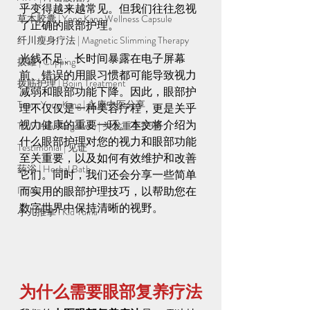
乎变得越来越常见。但我们往往忽视
草本胶囊 | Yong Kang Wellness Capsule
了正确的眼部护理。
纤川瘦身疗法 | Magnetic Slimming Therapy
光线不足、长时间暴露在电子屏幕
拔罐 | Cupping
前、错误的用眼习惯都可能导致视力
拨筋护理 | Bojin Treatment
减弱和眼部功能下降。因此，眼部护
Team Yong Kang | 永康中医分享
理不仅仅是一种美容疗程，更是关乎
视力健康的重要一环。本文将介绍为
TCM Hair Regrowth | 头发重生护理
什么眼部护理对您的视力和眼部功能
Testimonial | 见证
至关重要，以及如何有效维护和改善
药浴 | Herbal Bath
它们。同时，我们还会分享一些简单
Indiba
而实用的眼部护理技巧，以帮助您在
数字世界中保持清晰的视野。
小儿推拿 l Kid Tuina
为什么需要眼部复养疗法