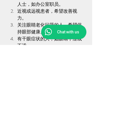
人士，如办公室职员。
近视或远视患者，希望改善视
力。
关注眼睛老化问题的人，希望保
持眼部健康。
Chat with us
有干眼症状的人，如眼睛干涩或
不适。
寻求全面眼部保健和改善眼睛功
能的人。
中医眼部复养疗法 注意事项：
在接受眼部护理疗程之前，请考虑以
下注意事项：
如果您有特定的眼部疾病或眼睛
手术史，请在预约时告知治疗
师。
如果您对任何疗程成分过敏，请
提前告知，以便我们为您调整疗