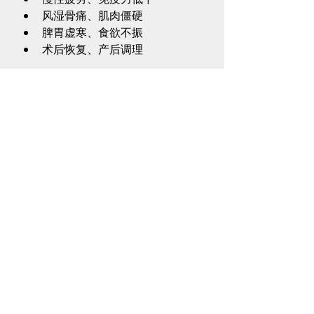
风湿骨痛、肌肉僵硬
脾胃虚寒、食欲不振
术后恢复、产后调理
🏥 在永康中医体验“传统 
+ 现代”的双重疗效
我们坚守中医传统的同时，也拥抱科
技带来的安全与便利。
极阳灸疗法
结
合艾草温灸精华与智能仪器技术，让
治疗更舒适、更安全、更有效。
无论你是钟爱传统艾灸，还是倾向于
无烟无火的现代体验，
极阳灸
都能为
你提供更贴心的选择
。
📍目前开放门店体验
欢迎亲临
永康中医指定门店
，体验极
阳灸与个性化调理方案，开启温养调