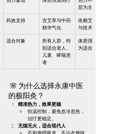
热力渗透
深层恒温热疗
热力不均，表
层为主
药效支持
含艾草与中药
依赖艾条品质
精华气化
与技术
适合对象
所有人群，特
体质强壮者较
别适合老人、
为适合
儿童、哮喘患
者
 🌸 为什么选择永康中医
的极阳灸？
精准热力，效果更稳
恒温控制，避免忽冷忽热，
治疗更稳定。
无烟无火，适合现代人
不刺激呼吸道，不沾衣服味