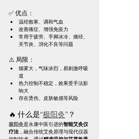
✅ 优点：
温经散寒、调和气血
改善痛症、增强免疫力
常用于疲劳、手脚冰冷、痛经、
关节炎、消化不良等问题
⚠️ 局限：
烟雾大，气味浓烈，易刺激呼吸
道
热力控制不稳定，效果受手法影
响大
存在烫伤、皮肤敏感等风险
🔥 什么是“
极阳灸
”？
极阳灸
是永康中医引进的
智能艾灸仪
疗法
，融合传统艾灸原理与现代仪器