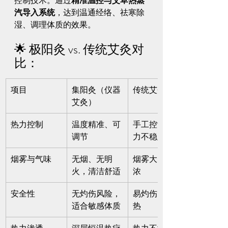
控制技术。通过
精准温控与艾草热蒸
汽导入系统
，达到温通经络、祛寒除
湿、调理体质的效果。
🌟 极阳灸 vs. 传统艾灸对
比：
项目
集阳灸（仪器
传统艾灸
艾灸）
热力控制
温度精准、可
手工控制，热
调节
力不稳定
烟雾与气味
无烟、无明
烟雾大、气味
火，清洁舒适
浓
安全性
无灼伤风险，
易灼伤、易过
适合敏感体质
热