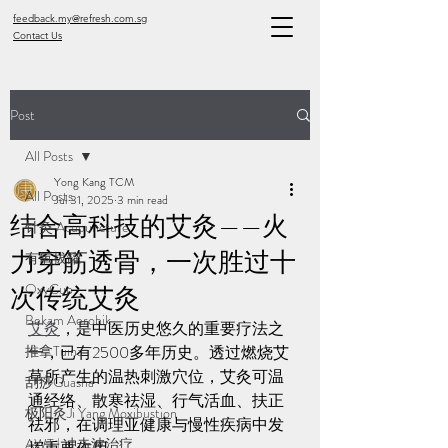
feedback.my@refresh.com.sg
Contact Us
Post
All Posts
Yong Kang TCM
All Posts
Jul 31, 2025
3 min read
结合高科技的艾灸——火
针灸 Acupuncture
力穿筋透骨，一次胜过十
有氧拔罐
OxyCup
次传统艾灸
Bekam Aerobik
艾灸
，是中医历史悠久的重要疗法之
推拿Tuina
一，已有2500多年历史。透过燃烧艾
草所产生的温热刺激穴位，艾灸可温
刮痧Guasha
通经络、散寒祛湿、行气活血、扶正
极阳灸Ji Yang Moxibustion
祛邪，在调理亚健康与慢性疾病中发
AWT | 冲击波治疗