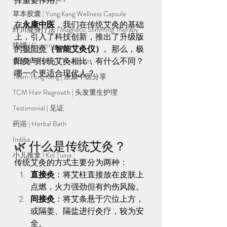
挥重要作用。
草本胶囊 | Yong Kang Wellness Capsule
在
永康中医
，我们在传统艾灸的基础
纤川瘦身疗法 | Magnetic Slimming Therapy
上，引入了科技创新，推出了升级版
拔罐 | Cupping
的
极阳灸
（智能艾灸仪）
。那么，极
阳灸与传统艾灸相比，有什么不同？
拨筋护理 | Bojin Treatment
哪一个更适合现代人？
Team Yong Kang | 永康中医分享
TCM Hair Regrowth | 头发重生护理
Testimonial | 见证
药浴 | Herbal Bath
Indiba
🌿 什么是传统艾灸？
小儿推拿 l Kid Tuina
传统艾灸的方式主要分为两种：
直接灸
：将艾柱直接放在皮肤上
点燃，火力强劲但有灼伤风险。
间接灸
：将艾条悬于穴位上方，
或隔姜、隔盐进行灸疗，较为安
全。