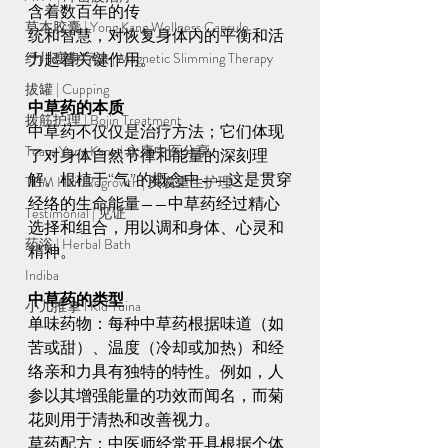
含着数百年的传
草本胶囊 | Yong Kang Wellness Capsule
统和智慧，对恢复身体内的平衡和活
纤川瘦身疗法 | Magnetic Slimming Therapy
力起着关键作用。
拔罐 | Cupping
中草药的本质
拨筋护理 | Bojin Treatment
中草药不仅仅是治疗方法；它们体现
Team Yong Kang | 永康中医分享
了对身体自然节律和能量的深刻理
解。根植于“气”的概念中——这是贯穿
TCM Hair Regrowth | 头发重生护理
经络的生命能量——中草药经过精心
Testimonial | 见证
选择和组合，用以调和身体、心灵和
药浴 | Herbal Bath
精神。
Indiba
中草药的类型
小儿推拿 l Kid Tuina
单味药物：每种中草药根据味道（如
苦或甜）、温度（冷却或加热）和经
络亲和力具有独特的特性。例如，人
参以其增强能量的功效而闻名，而菊
花则用于清热和改善视力。
草药配方：中医师经常开具根据个体