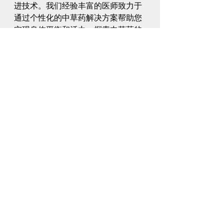
进技术。我们经验丰富的医师致力于
通过个性化的中草药解决方案帮助您
实现身体平衡和活力。探索中草药的
力量，开启通向整体健康的旅程吧！
yongkangtcm
Team Yong Kang | 永康中医分享
Recent Posts
See All