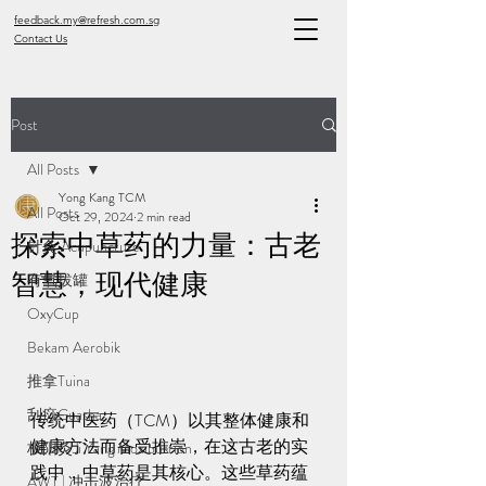
feedback.my@refresh.com.sg
Contact Us
Post
All Posts
Yong Kang TCM
All Posts
Oct 29, 2024
2 min read
探索中草药的力量：古老
针灸 Acupuncture
智慧，现代健康
有氧拔罐
OxyCup
Bekam Aerobik
推拿Tuina
刮痧Guasha
传统中医药（TCM）以其整体健康和
健康方法而备受推崇，在这古老的实
极阳灸Ji Yang Moxibustion
践中，中草药是其核心。这些草药蕴
AWT | 冲击波治疗