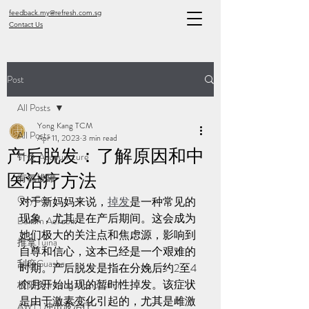
feedback.my@refresh.com.sg
Contact Us
Post
All Posts
Yong Kang TCM
All Posts
Apr 11, 2023
3 min read
产后脱发：了解原因和中
针灸 Acupuncture
医治疗方法
有氧拔罐
OxyCup
对于新妈妈来说，
掉发
是一种常见的
现象，尤其是在产后期间。这会成为
Bekam Aerobik
她们极大的关注点和焦虑源，影响到
推拿Tuina
自尊和信心，这本已经是一个艰难的
刮痧Guasha
时期。产后脱发是指在分娩后约2至4
个月开始出现的暂时性掉发。该症状
极阳灸Ji Yang Moxibustion
是由于激素变化引起的，尤其是雌激
AWT | 冲击波治疗