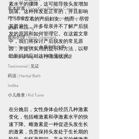
素水平的骤降，这可能导致头发增加
草本胶囊 | Yong Kang Wellness Capsule
脱落。这种掉发是正常的，并且影响
纤川瘦身疗法 | Magnetic Slimming Therapy
了50％左右的产后妇女。然而，尽管
其普遍性，许多母亲并不了解产后脱
拔罐 | Cupping
发的原因和如何管理它。在这篇文章
拨筋护理 | Bojin Treatment
中，我们将探讨产后脱发的常见原
Team Yong Kang | 永康中医分享
因，并提供实用的提示和方法，以帮
助新妈妈应对这种常见状况。
TCM Hair Regrowth | 头发重生护理
Testimonial | 见证
药浴 | Herbal Bath
Indiba
小儿推拿 l Kid Tuina
在分娩后，女性身体会经历几种激素
变化，包括雌激素和孕激素水平的快
速下降。雌激素是一种促进头发生长
的激素，负责保持头发处于生长期的