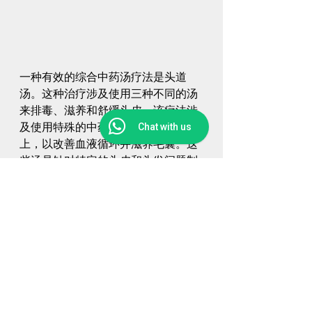
一种有效的综合中药汤疗法是头道
汤。这种治疗涉及使用三种不同的汤
来排毒、滋养和舒缓头皮。该疗法涉
及使用特殊的中药汤水涂抹在头皮
Chat with us
上，以改善血液循环并滋养毛囊。这
些汤是针对特定的头皮和头发问题制
定的，例如头屑、受损头皮和变白的
头发。