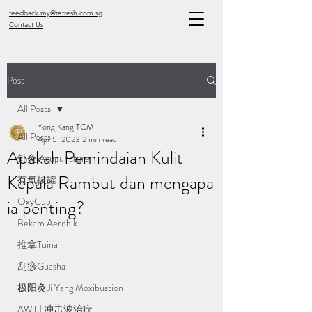
feedback.my@refresh.com.sg
Contact Us
Post
All Posts
Yong Kang TCM
All Posts
Apr 5, 2023
2 min read
Apakah Pemindaian Kulit
针灸 Acupuncture
Kepala Rambut dan mengapa
有氧拔罐
OxyCup
ia penting?
Bekam Aerobik
推拿Tuina
刮痧Guasha
极阳灸Ji Yang Moxibustion
AWT | 冲击波治疗