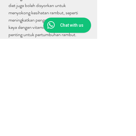
diet juga boleh disyorkan untuk 
menyokong kesihatan rambut, seperti 
meningkatkan pengambilan makanan yang 
Chat with us
kaya dengan vitamin dan mineral yang 
penting untuk pertumbuhan rambut.
Selain itu, rawatan kulit kepala berasaskan 