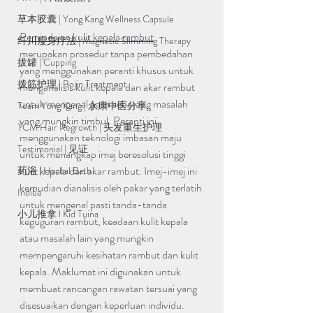
草本胶囊 | Yong Kang Wellness Capsule
Pemindaian kulit kepala rambut
纤川瘦身疗法 | Magnetic Slimming Therapy
merupakan prosedur tanpa pembedahan 
拔罐 | Cupping
yang menggunakan peranti khusus untuk 
拨筋护理 | Bojin Treatment
menganalisis kulit kepala dan akar rambut 
untuk mengenal pasti sebarang masalah 
Team Yong Kang | 永康中医分享
yang mungkin timbul. Peranti ini 
TCM Hair Regrowth | 头发重生护理
menggunakan teknologi imbasan maju 
Testimonial | 见证
untuk menangkap imej beresolusi tinggi 
kulit kepala dan akar rambut. Imej-imej ini 
药浴 | Herbal Bath
kemudian dianalisis oleh pakar yang terlatih 
Indiba
untuk mengenal pasti tanda-tanda 
小儿推拿 l Kid Tuina
keguguran rambut, keadaan kulit kepala 
atau masalah lain yang mungkin 
mempengaruhi kesihatan rambut dan kulit 
kepala. Maklumat ini digunakan untuk 
membuat rancangan rawatan tersuai yang 
disesuaikan dengan keperluan individu. 