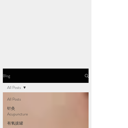
Blog
All Posts
All Posts
针灸
Acupuncture
有氧拔罐