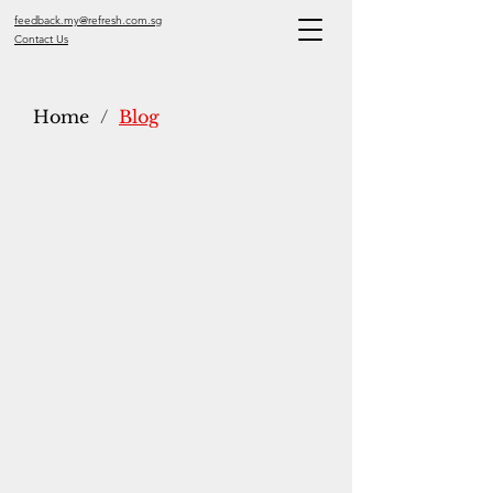
feedback.my@refresh.com.sg
Contact Us
Home
/
Blog