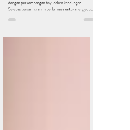
tradisional Cina
Semasa hamil, rahim ibu akan berkembang seiring
dengan perkembangan bayi dalam kandungan.
Selepas bersalin, rahim perlu masa untuk mengecut
kembali kepada saiz sebelum hamil. Walau
bagaimanapun, perut ibu-ibu selepas bersalin masih
akan terasa kendur mungkin disebabkan oleh
kerosakan otot dan kulit semasa proses bersalin
seperti ditarik dan koyak. Selain itu, dengan
pertumbuhan bayi, faktor seperti penyusuan susu ibu
dan kurangnya senaman juga boleh menyebabkan
perut menjadi