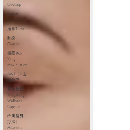
OxyCup
Bekam
Aerobik
推拿Tuina
刮痧
Guasha
极阳灸Ji
Yang
Moxibustion
AWT | 冲击
波治疗
草本胶囊 |
Yong Kang
Wellness
Capsule
纤川瘦身
疗法 |
Magnetic