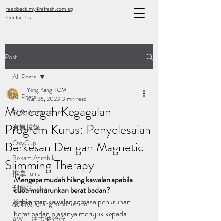
feedback.my@refresh.com.sg
Contact Us
Post
All Posts
Yong Kang TCM
All Posts
Mar 26, 2023
3 min read
Mencegah Kegagalan
针灸 Acupuncture
Program Kurus: Penyelesaian
有氧拔罐
OxyCup
Berkesan Dengan Magnetic
Bekam Aerobik
Slimming Therapy
推拿Tuina
Mengapa mudah hilang kawalan apabila 
刮痧Guasha
cuba menurunkan berat badan?
Kehilangan kawalan semasa penurunan 
极阳灸Ji Yang Moxibustion
berat badan biasanya merujuk kepada 
AWT | 冲击波治疗