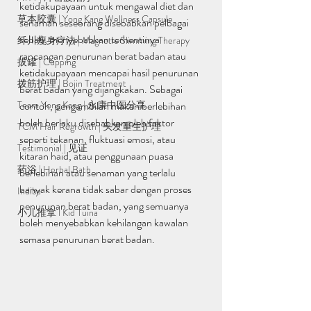
ketidakupayaan untuk mengawal diet dan 
草本胶囊 | Yong Kang Wellness Capsule
senaman seseorang disebabkan pelbagai 
sebab, menyebabkan terhentinya 
纤川瘦身疗法 | Magnetic Slimming Therapy
rancangan penurunan berat badan atau 
拔罐 | Cupping
ketidakupayaan mencapai hasil penurunan 
拨筋护理 | Bojin Treatment
berat badan yang dijangkakan. Sebagai 
Team Yong Kang | 永康中医分享
contoh, pengambilan makan berlebihan 
boleh berlaku disebabkan oleh faktor 
TCM Hair Regrowth | 头发重生护理
seperti tekanan, fluktuasi emosi, atau 
Testimonial | 见证
kitaran haid, atau penggunaan puasa 
药浴 | Herbal Bath
berlebihan atau senaman yang terlalu 
banyak kerana tidak sabar dengan proses 
Indiba
penurunan berat badan, yang semuanya 
小儿推拿 l Kid Tuina
boleh menyebabkan kehilangan kawalan 
semasa penurunan berat badan.