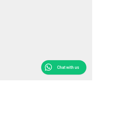
Chat with us
Mengapa memilih Terapi Pelangsingan 
Magnetik
Keberkesanan 
Magnetic Slimming Therapy
terletak pada lapan bahan intinya, 
termasuk Brazil cocoa, Artemisia annua, 