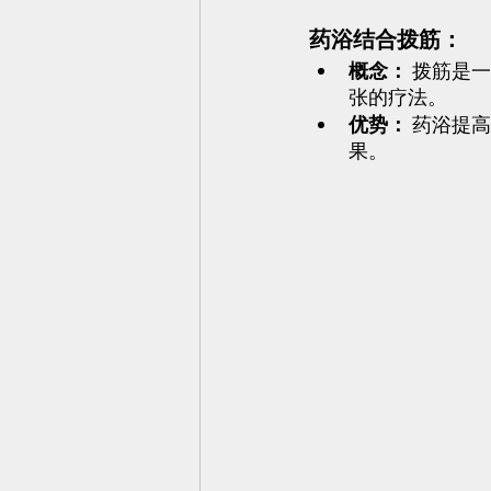
药浴结合拨筋：
概念：
 拨筋是
张的疗法。
优势：
 药浴提
果。