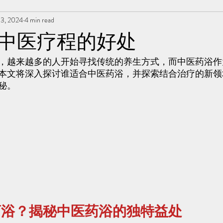
13, 2024
4 min read
 | 冲击波治疗
草本胶囊 | Yong Kang Wellness Capsule
中医疗程的好处
，越来越多的人开始寻找传统的养生方式，而中医药浴作
rapy
拔罐 | Cupping
拨筋护理 | Bojin Treatment
Team Yon
本文将深入探讨谁适合中医药浴，并探索结合治疗的新领
秘。
Testimonial | 见证
药浴 | Herbal Bath
Indiba
小儿推拿 l Ki
药浴？揭秘中医药浴的独特益处