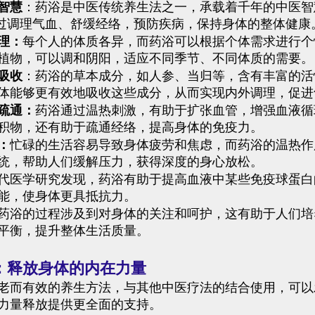
智慧
：药浴是中医传统养生法之一，承载着千年的中医智
通过调理气血、舒缓经络，预防疾病，保持身体的整体健康
理：
每个人的体质各异，而药浴可以根据个体需求进行个
植物，可以调和阴阳，适应不同季节、不同体质的需要。
吸收
：药浴的草本成分，如人参、当归等，含有丰富的活
体能够更有效地吸收这些成分，从而实现内外调理，促进
疏通：
药浴通过温热刺激，有助于扩张血管，增强血液循
积物，还有助于疏通经络，提高身体的免疫力。
：
忙碌的生活容易导致身体疲劳和焦虑，而药浴的温热作
统，帮助人们缓解压力，获得深度的身心放松。
代医学研究发现，药浴有助于提高血液中某些免疫球蛋白
能，使身体更具抵抗力。
药浴的过程涉及到对身体的关注和呵护，这有助于人们培
平衡，提升整体生活质量。
：释放身体的内在力量
老而有效的养生方法，与其他中医疗法的结合使用，可以
力量释放提供更全面的支持。