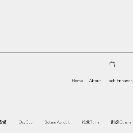
Home
About
Tech Enhanc
拔罐
OxyCup
Bekam Aerobik
推拿Tuina
刮痧Guasha