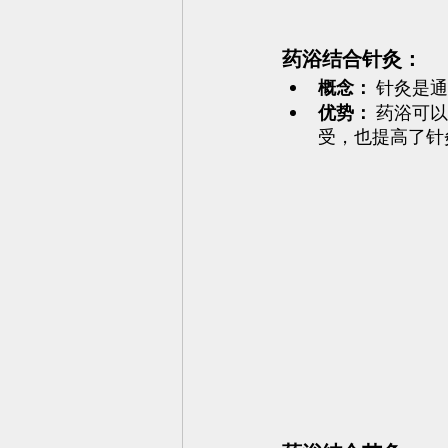
药浴结合针灸：
概念：
 针灸是
优势：
 药浴可
受，也提高了针