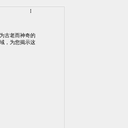
为古老而神奇的
g Kang | 永康中医分享
域，为您揭示这
d Tuina