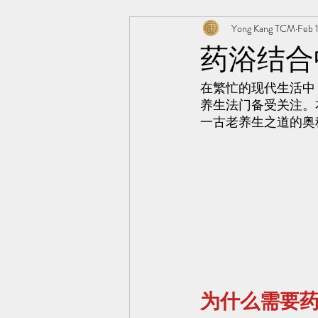
Yong Kang TCM
Feb 
极阳灸Ji Yang Moxibustion
AWT
药浴结合
在繁忙的现代生活中
纤川瘦身疗法 | Magnetic Slimming The
养生法门备受关注。
一古老养生之道的奥
TCM Hair Regrowth | 头发重生护理
为什么需要