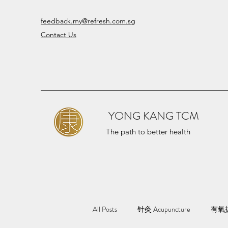
feedback.my@refresh.com.sg
Contact Us
YONG KANG TCM
The path to better health
All Posts
针灸 Acupuncture
有氧