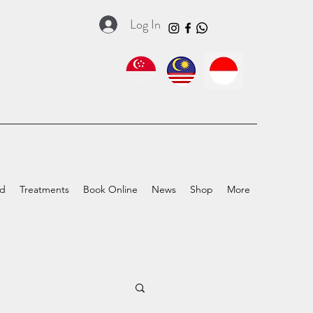
Log In
ed
Treatments
Book Online
News
Shop
More