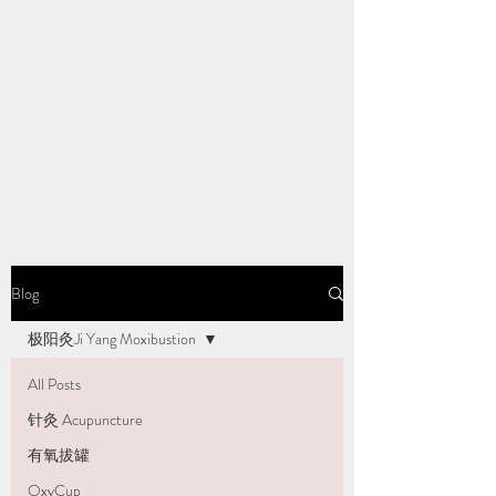
Blog
极阳灸Ji Yang Moxibustion
All Posts
针灸 Acupuncture
有氧拔罐
OxyCup