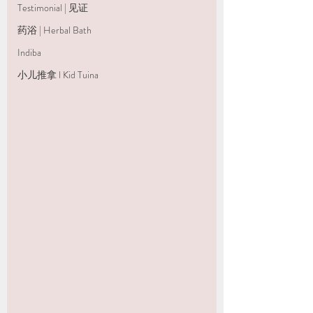
Testimonial | 见证
药浴 | Herbal Bath
Indiba
小儿推拿 l Kid Tuina