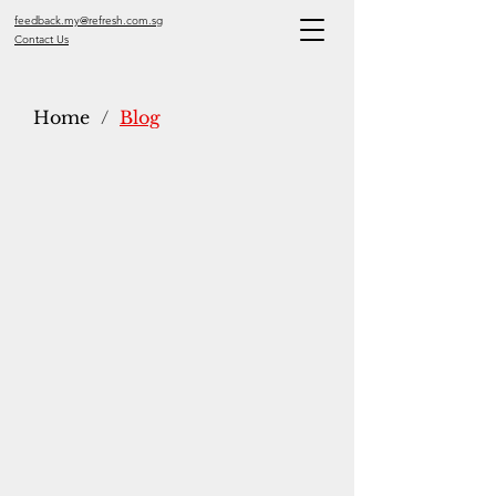
feedback.my@refresh.com.sg
Contact Us
Home
/
Blog