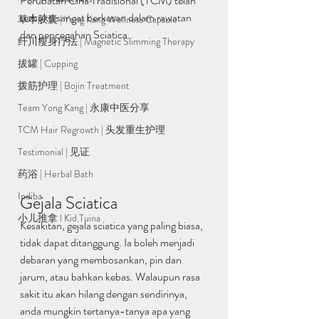
Perubatan Cina Tradisional (TCM) telah 
terbukti sangat berkesan dalam rawatan 
草本胶囊 | Yong Kang Wellness Capsule
dan pencegahan Sciatica.
纤川瘦身疗法 | Magnetic Slimming Therapy
拔罐 | Cupping
拨筋护理 | Bojin Treatment
Team Yong Kang | 永康中医分享
TCM Hair Regrowth | 头发重生护理
Testimonial | 见证
药浴 | Herbal Bath
Indiba
Gejala Sciatica
小儿推拿 l Kid Tuina
Kesakitan, gejala sciatica yang paling biasa, 
tidak dapat ditanggung. Ia boleh menjadi 
debaran yang membosankan, pin dan 
jarum, atau bahkan kebas. Walaupun rasa 
sakit itu akan hilang dengan sendirinya, 
anda mungkin tertanya-tanya apa yang 