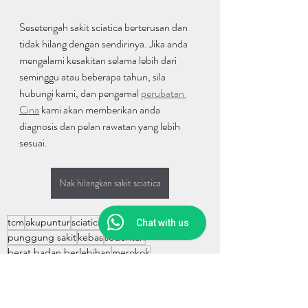
Sesetengah sakit sciatica berterusan dan 
tidak hilang dengan sendirinya. Jika anda 
mengalami kesakitan selama lebih dari 
seminggu atau beberapa tahun, sila 
hubungi kami, dan pengamal 
perubatan 
Cina
 kami akan memberikan anda 
diagnosis dan pelan rawatan yang lebih 
sesuai.
Nak hilangkan sakit sciatica
tcm
akupuntur
sciatica
belakang sakit
Chat with us
punggung sakit
kebas
sedentari
berat badan berlebihan
merokok
melegakan kesakitan
针灸 Acupuncture