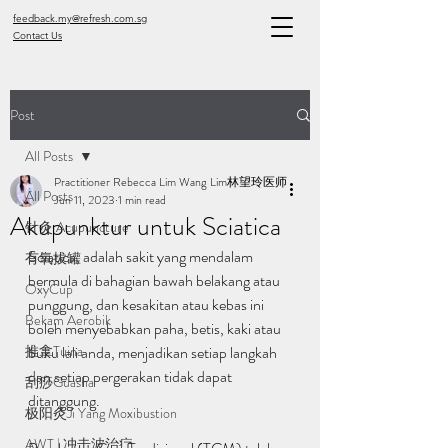
feedback.my@refresh.com.sg
Contact Us
Post
All Posts
Practitioner Rebecca Lim Wang Lim林望玲医师
All Posts
Jun 11, 2023
1 min read
Akupunktur untuk Sciatica
针灸 Acupuncture
Sciatica, adalah sakit yang mendalam 
有氧拔罐
bermula di bahagian bawah belakang atau 
OxyCup
punggung, dan kesakitan atau kebas ini 
Bekam Aerobik
boleh menyebabkan paha, betis, kaki atau 
推拿Tuina
buku lali anda, menjadikan setiap langkah 
dan setiap pergerakan tidak dapat 
刮痧Guasha
ditanggung.
极阳灸Ji Yang Moxibustion
AWT | 冲击波治疗